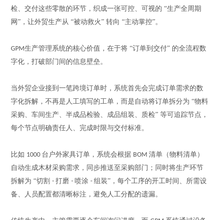
检、交付这些零散的环节，织成一张可控、可视的 “生产全周期
网”，让外贸生产从 “被动救火” 转向 “主动掌控”。
生产管理系统的核心价值，在于将 “订单到交付” 的全流程数
GPM
字化，打破部门间的信息壁垒。
当外贸企业接到一笔跨境订单时，系统首先会完成订单需求的数
字化拆解
，
不再是人工填写的工单，而是自动将订单拆分为
“物料
采购、车间生产、半成品检验、成品组装、质检” 等可追踪节点，
每个节点明确责任人、完成时限与交付标准。
比如
台户外家具订单，系统会根据
清单（物料清单）
1000
BOM
自动生成木材采购需求，同步推送至采购部门；同时将生产环节
拆解为 “切割
打磨
喷涂
组装”，每个工序的开工时间、所需设
-
-
-
备、人员配置都清晰标注，避免人工分配的遗漏。