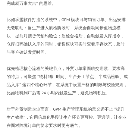
完成就万事大吉” 的思维。
比如孚盟软件打造的系统中，
模块可与销售订单、出运安排
GPM
无缝联动：当生产进入质检阶段时，系统会自动同步至物流模
块，提前对接货代预约舱位；质检合格后，自动触发入库指令，
仓库扫码确认入库的同时，销售模块可实时查看库存状态，及时
与客户确认发货时间。
优先梳理核心流程的关键节点
，
外贸订单常面临交期紧、要求高
的特点，可聚焦
“物料到厂时间、生产开工节点、半成品检验、成
品入库” 这四个核心环节，在系统中设置严格的时限与校验规则，
比如物料到厂后需
小时内触发生产，避免物料积压。
24
对于外贸制造企业而言，
生产管理系统的意义远不止 “提升
GPM
生产效率”
，
它用信息化手段让生产环节更可控、更透明，让企业
在面对跨境订单的复杂要求时更有底气。