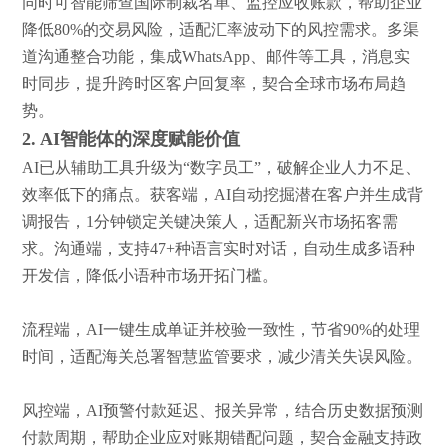
同时可智能筛查国际制裁名单、监控应收账款，帮助企业
降低
80%的交易风险，适配汇率波动下的风控需求。多渠
道沟通整合功能，集成WhatsApp、邮件等工具，消息实
时同步，提升跨时区客户回复率，契合全球市场布局趋
势。
2. AI智能体的深度赋能价值
AI已从辅助工具升级为“数字员工”，破解企业人力不足、
效率低下的痛点。获客端，AI自动挖掘潜在客户并生成背
调报告，1分钟锁定关键决策人，适配新兴市场拓客需
求。沟通端，支持47+种语言实时对话，自动生成多语种
开发信，降低小语种市场开拓门槛。
流程端，
AI一键生成单证并校验一致性，节省90%的处理
时间，适配海关总署智慧监管要求，减少清关失误风险。
风控端，
AI预警付款延迟、报关异常，结合历史数据预测
付款周期，帮助企业应对账期错配问题，契合金融支持政