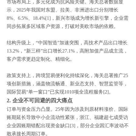
市场布局上，多元化成为抗风险关键。海关总署数据显
示，
2025年我国对东盟、拉美、非洲进出口分别增长
8%、6.5%、18.4%
[1]
，新兴市场成为增长新引擎，企业需
同步拓展多区域客户资源，打破对美欧市场的依赖。
结构升级上，
“中国智造”加速突围，高技术产品出口增长
13.2%，“新三样”出口增长27.1%，高附加值产品成主流，
客户需求更趋定制化、精细化。
政策支持上，跨境贸易便利化持续深化，海关总署推广
25
项创新措施，涵盖物流畅通、新业态支持、智慧监管等，
国际贸易“单一窗口”已实现1010项全流程服务
[2]
。
2. 企业不可回避的四大痛点
订单与资金压力凸显。
25年因为涉及到
原材料涨价、国际
账期延长导致中小企流动性紧张，浙江、福建超七成受访
企业因账期错配出现资金缺口
[3]
，部分企业因汇率波动不
敢承接长周期订单。