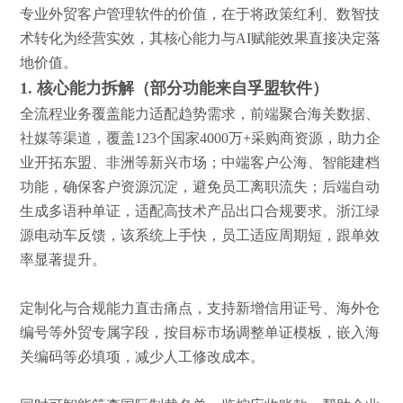
专业外贸客户管理软件的价值，在于将政策红利、数智技
术转化为经营实效，其核心能力与
AI赋能效果直接决定落
地价值。
1. 核心能力拆解（
部分功能来自
孚盟
软件
）
全流程业务覆盖能力适配趋势需求，前端聚合海关数据、
社媒等渠道，覆盖
123个国家4000万+采购商资源，助力企
业开拓东盟、非洲等新兴市场；中端客户公海、智能建档
功能，确保客户资源沉淀，避免员工离职流失；后端自动
生成多语种单证，适配高技术产品出口合规要求。浙江绿
源电动车反馈，该系统上手快，员工适应周期短，跟单效
率显著提升。
定制化与合规能力直击痛点，支持新增信用证号、海外仓
编号等外贸专属字段，按目标市场调整单证模板，嵌入海
关编码等必填项，减少人工修改成本。