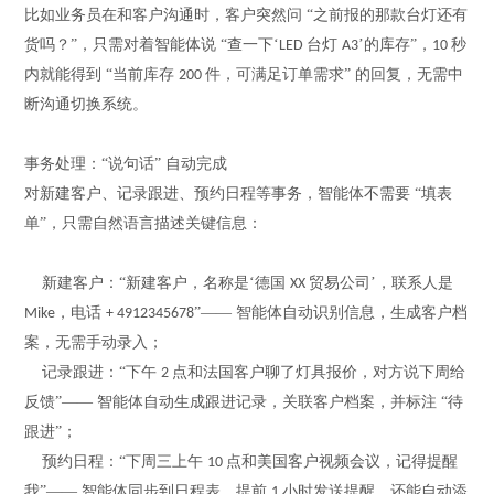
比如业务员在和客户沟通时，客户突然问
“之前报的那款台灯还有
货吗？”，只需对着智能体说 “查一下‘
台灯
’的库存”，
秒
LED
A3
10
内就能得到 “当前库存
件，可满足订单需求” 的回复，无需中
200
断沟通切换系统。
事务处理：
“说句话” 自动完成
对新建客户、记录跟进、预约日程等事务，智能体不需要
“填表
单”，只需自然语言描述关键信息：
新建客户：
“新建客户，名称是‘德国
贸易公司’，联系人是
XX
，电话
”—— 智能体自动识别信息，生成客户档
Mike
+ 4912345678
案，无需手动录入；
记录跟进：
“下午
点和法国客户聊了灯具报价，对方说下周给
2
反馈”—— 智能体自动生成跟进记录，关联客户档案，并标注 “待
跟进”；
预约日程：
“下周三上午
点和美国客户视频会议，记得提醒
10
我”—— 智能体同步到日程表，提前
小时发送提醒，还能自动添
1