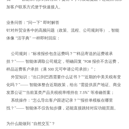
加客户联系方式便于快速接入。
业务问答：
“问一下” 即时解答
针对外贸业务中的高频问题（政策、流程、公司规则等），智能
体像
“活字典” 一样即时回应：
公司规则：
“标准报价包含运费吗？”“样品寄送的运费谁承
担？”—— 智能体调取公司规定，明确回复 “
报价不含运费，
FOB
样品运费客户承担（满
元可申请公司承担）”；
500
外贸知识：
“出口到巴西需要什么证书？”“
近期的
中美关税有变
化吗？
”—— 智能体整合
近期
政策，给出
“需提供原产地证、商业
发票公证”“当前某类产品关税税率维持在
” 等准确答案；
7.5%
系统操作：
“怎么导出客户跟进记录？”“报价单模板在哪里
找？”—— 智能体不仅告知步骤，还能直接跳转对应功能页面。
为什么能做到
“自然交互”？