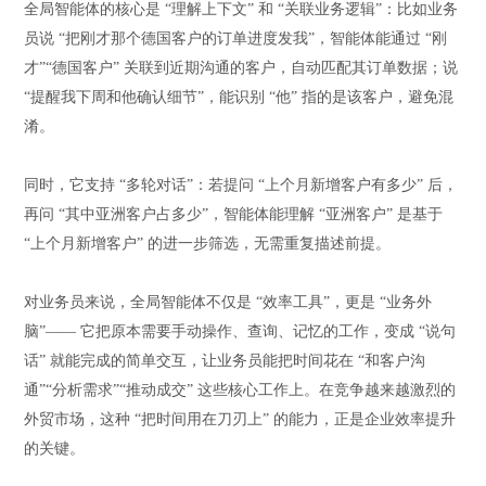
全局智能体的核心是
“理解上下文” 和 “关联业务逻辑”：比如业务
员说 “把刚才那个德国客户的订单进度发我”，智能体能通过 “刚
才”“德国客户” 关联到
近期
沟通的客户，自动匹配其订单数据；说
“提醒我下周和他确认细节”，能识别 “他” 指的是该客户，避免混
淆。
同时，它支持
“多轮对话”：若提问 “上个月新增客户有多少” 后，
再问 “其中亚洲客户占多少”，智能体能理解 “亚洲客户” 是基于
“上个月新增客户” 的进一步筛选，无需重复描述前提。
对业务员来说，全局智能体不仅是
“效率工具”，更是 “业务外
脑”—— 它把原本需要手动操作、查询、记忆的工作，变成 “说句
话” 就能完成的简单交互，让业务员能把时间花在 “和客户沟
通”“分析需求”“推动成交” 这些核心工作上。在竞争越来越激烈的
外贸市场，这种 “把时间用在刀刃上” 的能力，正是企业效率提升
的关键。