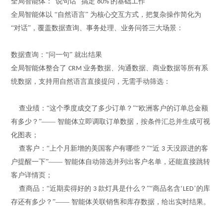
全局智能体：
“说句话” 搞定
的基础工作
80%
全局智能体以
“自然语言” 为核心交互方式，把复杂操作简化为
“对话”，覆盖数据查询、事务处理、业务问答三大场景：
数据查询：
“问一句” 就出结果
全局智能体整合了
业务数据、沟通数据、商业数据等所有系
CRM
统数据，支持用自然语言直接提问，无需手动筛选：
查业绩：
“这个季度成交了多少订单？”“欧洲客户的订单总金额
有多少？”—— 智能体立即调取订单数据，按条件汇总并生成可视
化图表；
查客户：
“上个月新增的美国客户有哪些？”“近
天没跟进的客
3
户提醒一下”—— 智能体自动筛选并列出客户名单，还能直接跳转
客户详情页；
查商品：
“
近期
卖得好的
款灯具是什么？”“商品名含‘
’的库
3
LED
存还有多少？”—— 智能体关联销售和库存数据，给出实时结果。