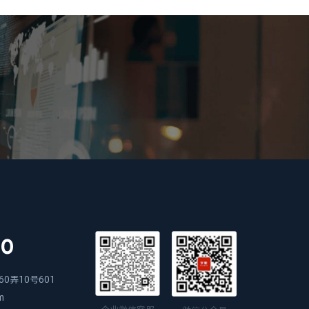
00
0弄10号601
m