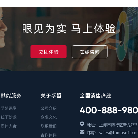
眼见为实 马上体验
立即体验
在线咨询
赋能服务
关于孚盟
全国销售热线
400-888-98
孚盟课堂
公司介绍
线下沙龙
企业文化
地址：上海市闵行区新龙路36
媒体大会
联系我们
邮箱：sales@fumasoft.co
合作伙伴