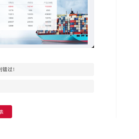
别错过！
表