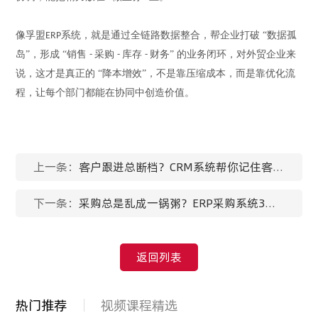
像孚盟
系统，就是通过全链路数据整合，帮企业打破 “数据孤
ERP
岛”，形成 “销售
采购
库存
财务” 的业务闭环
，
对外贸企业来
-
-
-
说，这才是真正的
“降本增效”
，
不是靠压缩成本，而是靠优化流
程，让每个部门都能在协同中创造价值。
上一条：
客户跟进总断档？CRM系统帮你记住客户
细节
下一条：
采购总是乱成一锅粥？ERP采购系统3步
搞定
返回列表
热门推荐
视频课程精选