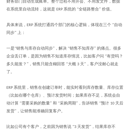
财务部门自动生成账单。整个过程不用开会、不用发文件，数据
在系统里自动流转，这就是
系统的 “全链路整合” 价值。
ERP
具体来说，
系统打通四个部门的核心逻辑，体现在三个 “自动
ERP
同步” 上：
一
是
“销售与库存自动同步”，解决 “销售不知库存” 的痛点。很多
企业丢订单，是因为销售不知道库存情况，比如客户问 “有货吗？
多久能发？”，销售只能含糊回答 “大概
天”，客户没耐心就走
3
了。
系统里，销售在创建订单时，能实时看到库存数量、库存位置
ERP
（比如在哪个仓库）、预计发货时间；如果库存不足，系统会自
动计算 “需要采购的数量” 和 “采购周期”，告诉销售 “预计
天后
10
发货”，让销售能
准确
回复客户。
比如公司有个客户，之前因为销售说
“
天发货”，结果库存不
3