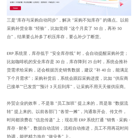
三
是
“库存与采购自动同步”，解决 “采购不知库存” 的痛点。以前
采购补货全靠 “经验”，比如觉得 “这个月卖了
台，再补
50
50
台”，结果要么补多了积压库存，要么补少了断货。
系统里，库存低于 “安全库存线” 时，会自动提醒采购补货；
ERP
比如咖啡机的安全库存是
台，库存降到
台时，系统会推补
30
25
货需求给采购，还会根据历史销售数据，建议 “补
台，能满足
40
下个月需求”；采购补货后，系统会跟踪采购进度，比如 “供应商
已接单”“已发货”“预计
天后到库”，让采购不用天天催供应商。
3
外贸企业的效率，不是靠
“员工加班” 提上来的，而是靠 “数据流
转” 提上来的。以前各部门 “各管一摊”，沟通靠开会、传文件，
时间都浪费在 “信息传递” 上；现在用
系统打通 “销售
采购
ERP
-
-
库存
财务”，数据自动流转，流程自动推进，员工不用再花时间
-
协调，能把精力放在 “做业务” 上。