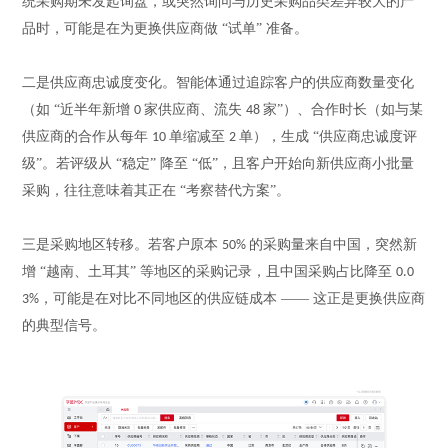
统采购期未发起询盘，或突然询问与历史采购品类差异较大的产
品时，可能是在为更换供应商做 “试单” 准备。
二是供应商忠诚度变化。智能体通过追踪客户的供应商数量变化
（如
“近半年新增
家供应商、流失
家”）、合作时长（如与某
0
48
供应商的合作从每年
单缩减至
单），生成 “供应商忠诚度评
10
2
级”。若评级从 “稳定” 降至 “低”，且客户开始向新供应商小批量
采购，往往意味着其正在 “考察替代方案”。
三是采购地区转移。若客户原本
的采购量来自中国，突然新
50%
增 “越南、土耳其” 等地区的采购记录，且中国采购占比降至
0.0
，可能是在对比不同地区的供应链成本 —— 这正是更换供应商
3%
的典型信号。