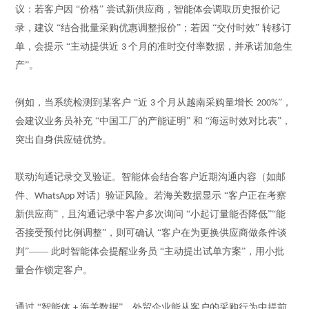
议：若客户因
“价格” 尝试新供应商，智能体会调取历史报价记
录，建议 “结合批量采购优惠调整报价”；若因 “交付时效” 转移订
单，会提示 “主动提供近
个月的准时交付率数据，并承诺加急生
3
产”。
例如，当系统检测到某客户
“近
个月从越南采购量增长
”，
3
200%
会建议业务员补充 “中国工厂的产能证明” 和 “海运时效对比表”，
突出自身供应链优势。
联动沟通记录交叉验证。智能体会结合客户近期沟通内容（如邮
件、
对话）验证风险。若海关数据显示 “客户正在考察
WhatsApp
新供应商”，且沟通记录中客户多次询问 “小起订量能否降低”“能
否接受预付比例调整”，则可确认 “客户在为更换供应商做条件谈
判”—— 此时智能体会提醒业务员 “主动提出试单方案”，用小批
量合作锁定客户。
通过
“智能体
海关数据”，外贸企业能从客户的采购行为中提前
+