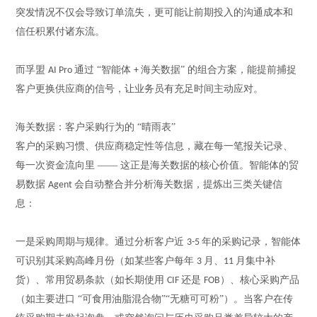
突发情况不仅会导致订单流失，更可能让前期投入的沟通成本和
信任积累付诸东流。
而孚盟
通过 “智能体
海关数据” 的组合方案，能提前捕捉
AI Pro
+
客户更换供应商的信号，让业务员有充足时间主动应对。
海关数据：客户采购行为的
“晴雨表”
客户的采购习惯、供应商稳定性等信息，藏在每一笔报关记录、
每一次资金流向里
—— 这正是海关数据的核心价值。
智能体
的贸
易数据
会自动整合并分析海关数据，提炼出三类关键信
Agent
息：
一是采购周期与规律。通过分析客户近
年的采购记录，智能体
3-5
可识别其采购高峰月份（如某些客户每年
月、
月集中补
3
11
货）、常用贸易条款（如长期使用
还是
）、核心采购产品
CIF
FOB
（如主要进口 “可食用油脂混合物”“无糖可可粉”）。当客户在传