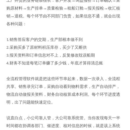
工厂外贸的业务链条很长：客户开发
→询盘报价→订单确认→采
购原材料→生产排单→质量检验→租船订舱→报关报检→收汇核
销→退税。每个环节由不同部门负责，如果信息不通，就会出现
各种问题：
销售答应客户的交期，生产部根本做不到
1.
采购买多了原材料积压库存，买少了又断供
2.
报关资料和订单信息对不上，反复修改耽误船期
3.
财务不知道每笔订单赚了多少钱，年底才算得清总账
4.
全流程管理软件就是把这些环节串起来，数据一次录入，全流程
共享。销售录完订单，采购自动看到物料需求，生产自动排产，
物流自动做报关资料，财务自动核算成本利润。每个环节进度透
明，出了问题能快速定位。
说直白点，小公司靠人管，大公司靠系统管。当你发现每天一半
时间都在协调各部门、催进度、核对信息的时候，就是该上系统