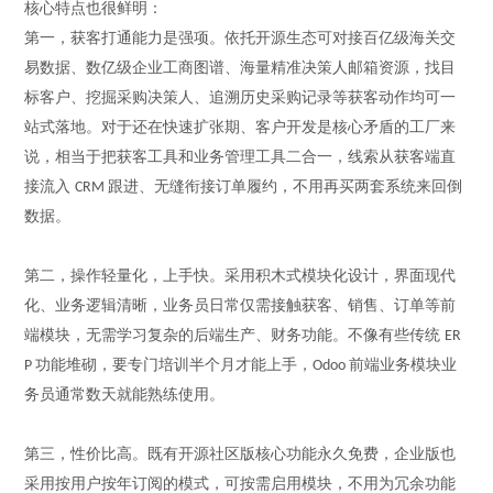
核心特点也很鲜明：
第一，
获客打通能力是强项。依托开源生态可对接百亿级海关交
易数据、数亿级企业工商图谱、海量精准决策人邮箱资源，找目
标客户、挖掘采购决策人、追溯历史采购记录等获客动作均可一
站式落地。对于还在快速扩张期、客户开发是核心矛盾的工厂来
说，相当于把获客工具和业务管理工具二合一，线索从获客端直
接流入
跟进、无缝衔接订单履约，不用再买两套系统来回倒
CRM
数据。
第二，
操作轻量化，上手快。采用积木式模块化设计，界面现代
化、业务逻辑清晰，业务员日常仅需接触获客、销售、订单等前
端模块，无需学习复杂的后端生产、财务功能。不像有些传统
ER
功能堆砌，要专门培训半个月才能上手，
前端业务模块业
P
Odoo
务员通常数天就能熟练使用。
第三，
性价比高。既有开源社区版核心功能永久免费，企业版也
采用按用户按年订阅的模式，可按需启用模块，不用为冗余功能