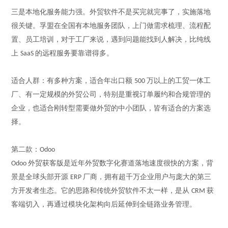
三是本地化服务能力强。外贸软件不是买完就完事了，实施落地
很关键。孚盟在全国有本地服务团队，上门做需求梳理、流程配
置、员工培训，对于工厂来说，遇到问题能找到人解决，比纯线
上
的远程服务要靠谱得多。
SaaS
适合人群：
有多种方案，适合
年出口额
万以上的工贸一体工
500
厂、有一定规模的外贸公司，特别是重视订单履约和合规管理的
企业
，
也适合刚转型需要做外贸的中小团队，皆有适合的方案选
择
。
第二款：
Odoo
外贸获客版是近年外贸数字化赛道落地速度很快的方案，背
Odoo
景是全球头部开源
厂商，拥有超千万企业用户与庞大的第三
ERP
方开发者生态。它的思路和传统外贸软件不太一样，是从
获
CRM
客端切入，再通过模块化架构向后延伸到全链路业务管理。