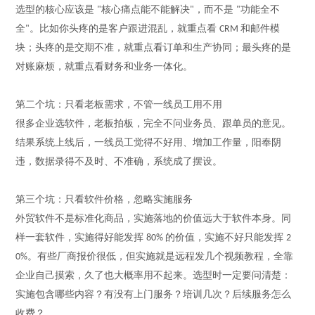
选型的核心应该是
核心痛点能不能解决
，而不是
功能全不
"
"
"
全
。比如你头疼的是客户跟进混乱，就重点看
和邮件模
"
CRM
块；头疼的是交期不准，就重点看订单和生产协同；最头疼的是
对账麻烦，就重点看财务和业务一体化。
第二个坑：只看老板需求，不管一线员工用不用
很多企业选软件，老板拍板，完全不问业务员、跟单员的意见。
结果系统上线后，一线员工觉得不好用、增加工作量，阳奉阴
违，数据录得不及时、不准确，系统成了摆设。
第三个坑：只看软件价格，忽略实施服务
外贸软件不是标准化商品，实施落地的价值远大于软件本身。同
样一套软件，实施得好能发挥
的价值，实施不好只能发挥
80%
2
。有些厂商报价很低，但实施就是远程发几个视频教程，全靠
0%
企业自己摸索，
久了也
大概率用不起来。选型时一定要问清楚：
实施包含哪些内容？有没有上门服务？培训几次？后续服务怎么
收费？