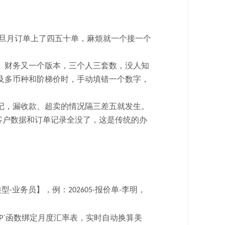
旦月订单上了四五十单，麻烦就一个接一个
、财务又一个版本，三个人三套数，没人知
及多币种和阶梯价时，手动填错一个数字，
记，漏收款、超卖的情况隔三差五就发生。
客户数据和订单记录全没了
，
这是传统的办
类型
业务员】，例：
报价单
李明，
-
202605-
-
函数绑定月度汇率表，实时自动换算美
P`