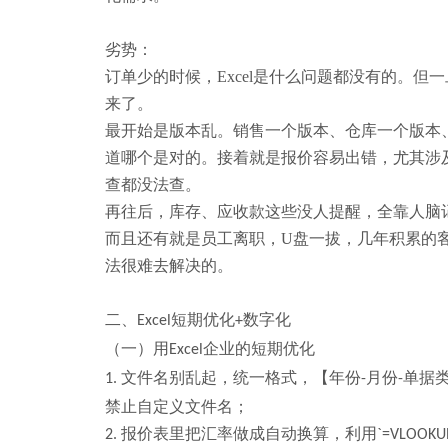
劣势：
订单少的时候，
Excel
是
什么问题都没有
的
。但一
来了。
最开始是版本乱。销售一个版本、仓库一个版本
道哪个是对的。接着就是报价容易出错，尤其涉
查都没法查。
再往后，库存、应收款这些没人提醒，全靠人脑
而且还有就是
员工离职，
U盘一拔，几年积累的
法很难去解决的
。
二
、
短期优化
数字化
Excel
+
（一）用
企业的短期优化
Excel
文件名别乱起，统一格式，
【年份
月份
单据
1.
-
-
禁止自定义文件名；
报价表里把汇率做成自动换算
，
利用
2.
`=VLOOKU