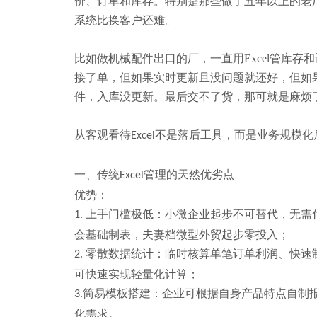
价、订单和库存。特别是那些做了五年以上的老
系统比换客户还难。
比如做机械配件出口的厂，一直用
Excel管库存
接了单，
但如果实时更新且没问题就还好，但如
件，入库没更新。最后交不了货，
那可就是麻烦
从
客观看待
不是落后工具，而是业务规模化
Excel
一、
传统
管理的天然优
劣点
Excel
优势：
上手门槛极低：
小微企业起步不可替代
，
无需
1.
会基础制表，夫妻档微型外贸起步零投入；
零散数据统计：临时核算单笔订单利润、快速
2.
可快速实现轻量化计算；
简易模板搭建：企业可根据自身产品特点自制
3.
化需求。