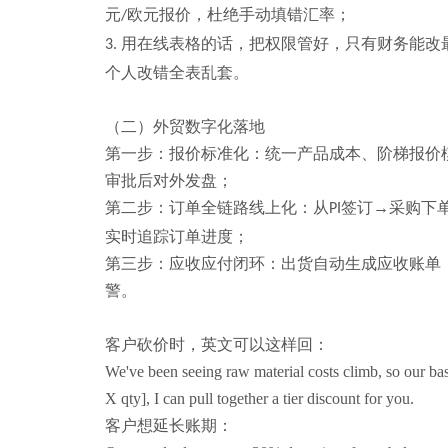
元
欧元报价，杜绝手动填错汇率；
/
用在线表格的话，把权限管好，只有财务能改
3.
个人改错全表乱套。
（二）外贸数字化
落地
第一步：报价标准化：统一产品成本、阶梯报价
审批后对外发盘；
第二步：订单全链路线上化：从
签订→采购下
PI
实时追踪订单进度；
第三步：应收应付闭环：出货自动生成应收账单
警。
客户砍价时，英文可以这样回：
We've been seeing raw material costs climb, so our base
X qty], I can pull together a tier discount for you.
客户想延长账期：