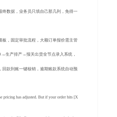
最终数据，业务员只填自己那几列，免得一
模板，固定审批流程，大额订单报价需主管
单→生产排产→报关出货全节点录入系统，
，回款到账一键核销，逾期账款系统自动预
 pricing has adjusted. But if your order hits [X