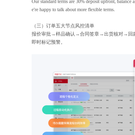
Our standard terms are 30% deposit upfront, balance 
e're happy to talk about more flexible terms.
（
三
）订单五大节点风控清单
报价审批
→样品确认→合同签章→出货核对→回
即时标记预警。