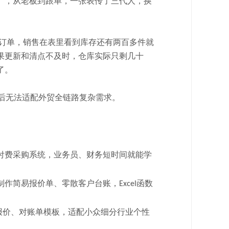
厂，从老板到跟单，一张表传了三代人，换
和订单
，
销售在表里看到库存还有两百多件就
果更新和清点不及时，
仓库实际只剩几十
了
。
后无法适配外贸全链路复杂需求。
付费采购系统，业务员、财务短时间就能学
制作简易报价单、零散客户台账，
函数
Excel
报价、对账单模板，适配小众细分行业个性