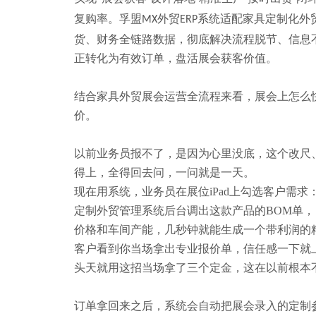
复购率。孚盟
外贸
系统适配家具定制化外
MX
ERP
货、财务全链路数据，彻底解决流程脱节、信息
正转化为有效订单，盘活展会获客价值。
结合家具外贸展会运营全流程
来看，
展会上怎么
价。
以前业务员报不了，是因为心里没底
，
这个改尺
得上，全得回去问，一问就是一天。
现在用系统，业务员在展位
iPad上勾选客户需
定制外贸管理
系统后台调出这款产品的
BOM单
价格和车间产能，几秒钟就能生成一个带利润的
客户看到你当场拿出专业报价单，信任感一下就
头天就用这招当场拿了三个定金，这在以前根本
订单拿回来之后，系统会自动把展会录入的定制