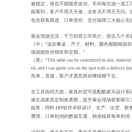
被锁定，谁也不能随意改动。车间每完成一道工
能看到，客户不用天天催，业务员不用天天问。
包含获客跟进、订单管控、交付保障三大核心实
展会现场交流，千万别背公司简介。抓住几个关
（中）
“这款餐桌，尺寸、材料、颜色都能根据
场就能给你报价和交期。”
（英）
“This table can be customized in size, material
ed, and I can quote you on the spot with a delivery dat
简单，直接，客户才愿意跟你继续聊下去。
在工具协同方面，家具外贸可搭配酷家乐设计系
速生成家具定制效果图，提升展会现场获客吸引
核算；
同时
软件
串联设计、生产、出货、财
ERP
费用、订单利润的数据互通，精准核算每单利润