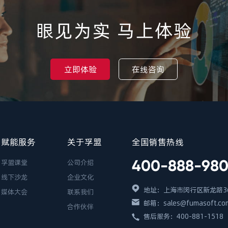
眼见为实 马上体验
立即体验
在线咨询
赋能服务
关于孚盟
全国销售热线
400-888-98
孚盟课堂
公司介绍
线下沙龙
企业文化
地址：上海市闵行区新龙路36
媒体大会
联系我们
邮箱：sales@fumasoft.co
合作伙伴
售后服务：400-881-1518