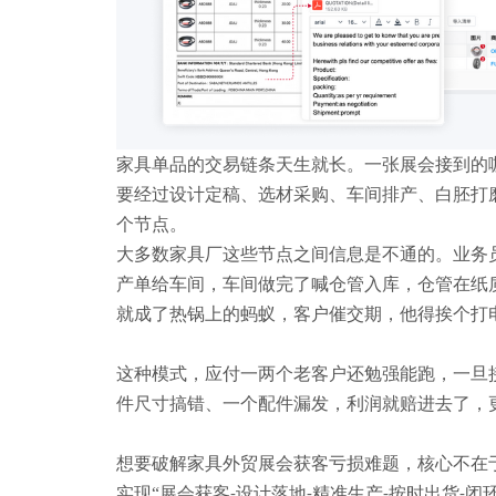
家具单品的交易链条天生就长。一张展会接到的
要经过设计定稿、选材采购、车间排产、白胚打
个节点。
大多数家具厂这些节点之间信息是不通的。业务
产单给车间，车间做完了喊仓管入库，仓管在纸
就成了热锅上的蚂蚁
，
客户催交期，他得挨个打
这种模式，应付一两个老客户还勉强能跑，一旦
件尺寸搞错、一个配件漏发，利润就赔进去了，
想要破解家具外贸展会获客亏损难题，核心不在
实现
“展会获客
设计落地
精准生产
按时出货
闭
-
-
-
-