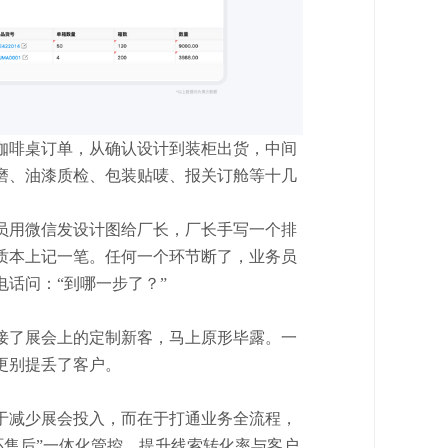
咖啡桌订单，从确认设计到装柜出货，中间
磨、油漆质检、包装贴唛、报关订舱等十几
员用微信发设计图给厂长，厂长手写一个排
质本上记一笔。任何一个环节断了，业务员
电话问：
“到哪一步了？”
接了展会上的定制新客，马上原形毕露。一
更别提丢了客户。
于减少展会投入，而在于打通业务全流程，
环售后”一体化管控，提升线索转化率与客户