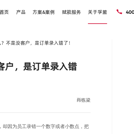
首页
产品
方案&案例
赋能服务
关于孚盟
40
么？不是没客户，是订单录入错了！
客户，是订单录入错
肖栋梁
，却因为
员工
录错一个数字
或者小数点
，把