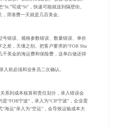
把
“St.”写成“St”，快递可能就送到隔壁街。
关，滞港费一天就是几百美金。
型号错误、规格参数错误、数量错误、单价
F，一字之差，天壤之别。把客户要求的“FOB Sha
名其妙承担几千美金的海运费和保险费，这单白做还得
录入前必须和业务员二次确认。
直接关系到成本核算和责任划分，录入错误会
“FOB宁波”，录入为“CIF宁波”，企业需
“海运”录入为“空运”，会导致运输成本大