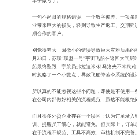
单子做亏了。
一句不起眼的规格错误、一个数字偏差、一项条
业带来巨大的损失
，
轻则导致生产返工、交期延
期合作的客户。
别觉得夸大，因微小的错误导致巨大灾难后果的
月23日，苏联“联盟一号”宇宙飞船在返回大气
船最终坠毁，宇航员弗拉迪米·科马洛夫不幸殉难。
时忽略了一个小数点，导致飞船降落伞系统的设计
所以真的不能忽视这些小问题，即使是不使用一
在公司内部做好相关的流程规范，虽然不能根绝
而且
很多外贸企业存在一个误区：认为订单录入
训、提醒员工细心，就能避免。但实际上，订单
在于流程不规范、工具不高效、审核机制不完善