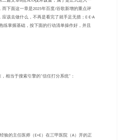
第二篇文章
点SEO技术设置
，属于是正式进入一
6
，而下面这一章是
年百度
谷歌新增的重点评
2025
/
，应该去做什么，不再是看完了就手足无措；
E-E-A
熟练
掌握基础，按下面的行动清单操作好，并且
准，相当于搜索引擎的
信任打分系统
：
"
"
？
经验的主任医师（
）在三甲医院（
）开的正
E+E
A