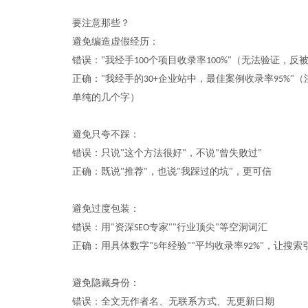
要注意那些？
避免编造虚假经历：
错误：
我经手
个项目收录率
（无法验证，反
"
100
100%"
正确：
我经手的
企业站中，最佳案例收录率
（
"
30+
95%"
单纯的几个字）
避免只夸不踩：
错误：只说
这个方法很好
，不说
曾失败过
"
"
"
"
正确：既说
推荐
，也说
我踩过的坑
，更可信
"
"
"
"
避免过度包装：
错误：用
资深
专家
行业顶尖
等空洞词汇
"
SEO
""
"
正确：用具体数字
年经验
平均收录率
，让搜索
"5
""
92%"
避免隐藏身份：
错误：全文无作者名、无联系方式、无更新日期