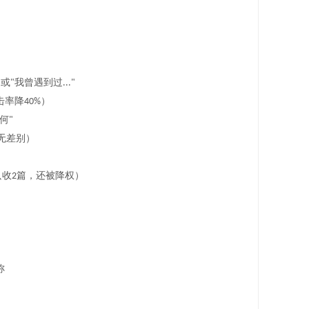
或
我曾遇到过
"
"
..."
击率降
）
40%
何
"
无差别）
只收
篇，还被降权）
2
称