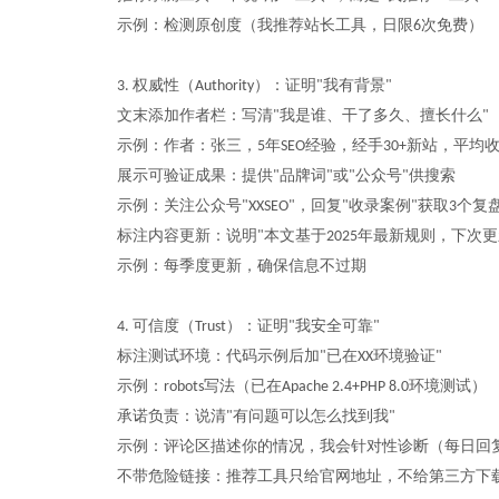
示例：检测原创度（我推荐站长工具，日限
次免费）
6
权威性（
）：证明
我有背景
3.
Authority
"
"
文末添加作者栏：写清
我是谁、干了多久、擅长什么
"
"
示例：作者：张三，
年
经验，经手
新站，平均
5
SEO
30+
展示可验证成果：提供
品牌词
或
公众号
供搜索
"
"
"
"
示例：关注公众号
，回复
收录案例
获取
个复
"XXSEO"
"
"
3
标注内容更新：说明
本文基于
年最新规则，下次更
"
2025
示例：每季度更新，确保信息不过期
可信度（
）：证明
我安全可靠
4.
Trust
"
"
标注测试环境：代码示例后加
已在
环境验证
"
XX
"
示例：
写法（已在
环境测试）
robots
Apache 2.4+PHP 8.0
承诺负责：说清
有问题可以怎么找到我
"
"
示例：评论区描述你的情况，我会针对性诊断（每日回
不带危险链接：推荐工具只给官网地址，不给第三方下