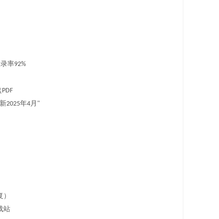
收录率
92%
盘
PDF
新
年
月
2025
4
"
复）
载站