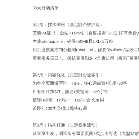
天行动清单
30
第
周：技术体检（决定能否被抓取）
1
安装
证书，全站
化（百度搜索
证书
有免费
SSL
HTTPS
"SSL
"
生成
，确保
且
万条
sitemap.xml
<50MB
URL<5
用百度搜索控制台检测
，修复
等致命
robots.txt
Disallow: /
查看服务器日志，确认百度蜘蛛
是否访问（搜索
百度
IP
"
第
周：内容优化（决定能否被索引）
2
为每个页面撰写唯一
，核心词前置
长度
字
Title
+
<30
所有图片加
，描述
关键词，
字符
ALT
+
<80
梳理
标签，
唯一，
含长尾词
H
H1
H2/H3
首段前
字必须出现核心词
100
第
周：结构打通（决定权重流动）
3
从首页出发，测试所有重要页面
次点击可达（大型站放
3