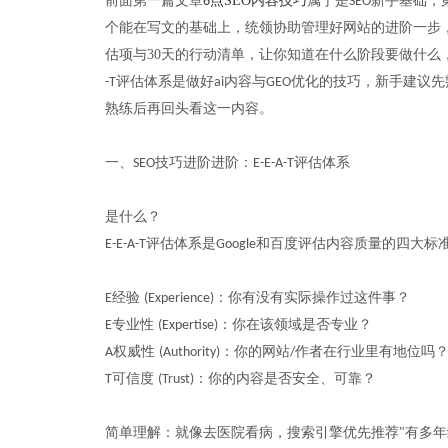
前面第一篇文章
点SEO内容技巧
属于是
新手
基础，
6
SEO
个能在写文的基础上，统领协助管理好网站的进阶一步
估项与30天的行动清单，让你知道在什么阶段要做什么
评估体系
是做好
内容与
优化的技巧，
新手建议先
-T
ai
GEO
熟练后再回头看这一内容
。
技巧进阶进阶：
评估体系
一、SEO
E-E-A-T
是什么？
评估体系是
和百度评估内容质量的四大标
E-E-A-T
Google
经验
：你有没有实际操作过这件事？
E
(Experience)
专业性
：你在该领域是否专业？
E
(Expertise)
权威性
：你的网站
作者在行业里有地位吗
A
(Authority)
/
可信度
：你的内容是否安全、可靠？
T
(Trust)
简单理解：就像去医院看病，搜索引擎优先推荐
有多年
"