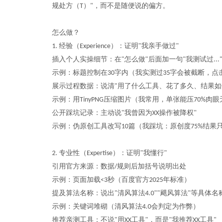
规处方（
）
，而不是随便说的偏方。
T
"
怎么做？
经验（
）：证明
我亲手做过
1.
Experience
"
"
插入个人实操细节：在
怎么做
后面加一句
我测试过
"
"
"
...
示例：标题控制在
字内（我实测过
字会被截断，点
30
35
展示过程数据：说清
用了什么工具、花了多久、结果如
"
示例：用
压缩图片（我常用，单张能压
肉眼
TinyPNG
70%
公开踩坑记录：主动说
我曾因为
操作被降权
"
XX
"
示例：伪原创工具改写
篇（我踩坑：原创度
结果
10
75%
专业性（
）：证明
我懂行
2.
Expertise
"
"
引用官方来源：数据
规则后加括号说明出处
/
示例：页面加载
秒（百度官方
年标准）
<3
2025
提及算法名称：说出
清风算法
飓风算法
等具体名
"
4.0""
"
示例：关键词堆砌（清风算法
会判定为作弊）
4.0
推荐亲测工具：不说
用
工具
，而是
我推荐
工具
"
XX
"
"
XX
"