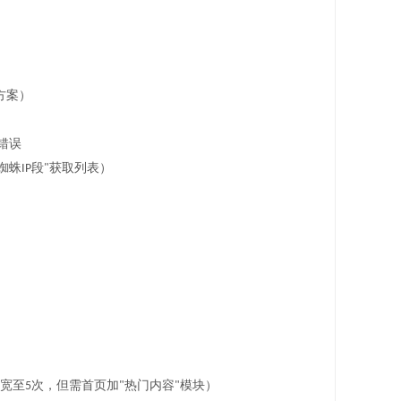
方案）
错误
蜘蛛
段
获取列表）
IP
"
宽至
次，但需首页加
热门内容
模块）
5
"
"