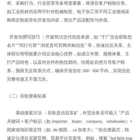
布、采购行为、行业背景等多维度要素，将潜在客户精细分类。
如工业耗材供应商可针对机械制造、电子加工等不同工业领域采
购商定制差异化开发信内容，突出产品适配性与价值。
开发信撰写技巧
：开篇简洁交代信息来源，如
“于广交会获取您
名片”“同行引荐”“浏览贵司官网求购信息” 等，快速拉近关系。主
体部分简明扼要介绍企业核心优势，如成立年限、规模体量、主
打产品特色，以及对合作的热忱期待。结尾处自然引导客户联
系，预留充足联系方式，确保开发信在
字内，实现信息
200 - 300
完整传递又不显冗长。
（二）谷歌搜索拓展
基础搜索方法
：谷歌是信息富矿，外贸业务员可输入
“产品
关键词
客户标识（如
、
、
、
）
+
importer
buyer
company
wholesaler
+
国家或地区限定符（如
德国、
加拿大）” 组合搜索式，快
.de
.ca
速定位潜在买家官网、贸易平台页面等。例如，搜索 “
led light imp