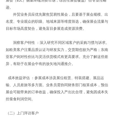
展会（
）侧重终端消费市场；综合性展会覆盖广但专业性略
B2C
逊。
外贸业务员应优先聚焦贸易性展会，且要基于展会规模、
出
名
度、专业观众的职级、地域来源等维度筛选，确保展会流量与
目标市场高度契合，避免盲目参展造成资源浪费。
洞察客户特性
：深入研究不同区域客户的采购习惯与诉求。
如欧美客户注重品质认证与研发实力，交货期也较为严格；东南
亚客户则对性价比与灵活供货模式有更高要求。充分了解这些差
异，有助于在展会中有的放矢地沟通推介。
成本效益评估
：参展成本涉及展位租赁、特装搭建、展品运
输、人员差旅等多方面。业务员需协同财务部门核算成本，预估
展会可能带来的订单收益，确保投入产出比合理，避免因成本失
控蚕食利润空间。
（二）上门拜访客户