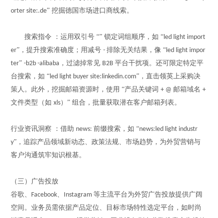
” 挖掘德国市场进口商线索。
orter site:.de
搜索指令
：运用双引号
“” 锁定词组顺序，如 “
led light import
”，提升搜索
准确
度；用减号
排除无关结果，像 “
er
-
led light impor
”
，过滤掉常见
平台干扰项。还可限定特定平
ter
-b2b -alibaba
B2B
台搜索，如 “
”，直击领英上采购决
led light buyer site:linkedin.com
策人。此外，挖掘邮箱资源时，使用 “产品关键词
邮箱域名
+ @
+
文件类型（如
）” 组合，批量获取潜在客户邮箱列表。
xls
行业资讯洞察
：借助
前缀搜索，如 “
news:
news:led light industr
”，追踪产品领域新动态、政策法规、市场趋势，为
外贸
营销与
y
客户沟通筑牢知识根基。
（三）广告投放
谷歌、
、
等主流平台为外贸广告投放提供广阔
Facebook
Instagram
空间。业务员需依据产品定位、目标市场特性选定平台，如时尚